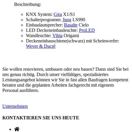
Beschreibung:
KNX System:
Gira
X1/S1
Schalterprogramm:
Jung
LS990
Einbaulautsprecher:
Basalte
Cielo
LED Deckeneinbauleuchte:
ProLED
Wandleuchte:
Vibia
Origami
Deckeneinbauschiene(schwarz) mit Scheinwerfer:
Wever & Ducré
Sie wollen renovieren, umbauen oder neu bauen? Dann sind Sie bei
uns genau richtig. Durch unser vielfältiges, spezialisiertes
Leistungsangebot können wir Sie in fast allen Baufragen kompetent
beraten und die geplanten Arbeiten fachgerecht mit eigenem
Personal ausführen.
Unternehmen
KONTAKTIEREN SIE UNS HEUTE