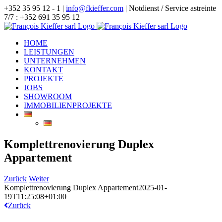
Zum
+352 35 95 12 - 1 |
info@fkieffer.com
| Notdienst / Service astreinte
Inhalt
7/7 : +352 691 35 95 12
springen
HOME
LEISTUNGEN
UNTERNEHMEN
KONTAKT
PROJEKTE
JOBS
SHOWROOM
IMMOBILIENPROJEKTE
Komplettrenovierung Duplex
Appartement
Zurück
Weiter
Komplettrenovierung Duplex Appartement
2025-01-
19T11:25:08+01:00
Zurück