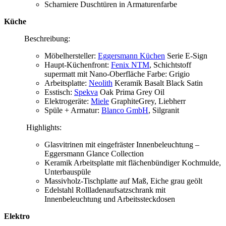
Scharniere Duschtüren in Armaturenfarbe
Küche
Beschreibung:
Möbelhersteller:
Eggersmann Küchen
Serie E-Sign
Haupt-Küchenfront:
Fenix NTM
, Schichtstoff
supermatt mit Nano-Oberfläche Farbe: Grigio
Arbeitsplatte:
Neolith
Keramik Basalt Black Satin
Esstisch:
Spekva
Oak Prima Grey Oil
Elektrogeräte:
Miele
GraphiteGrey,
Liebherr
Spüle + Armatur:
Blanco GmbH
, Silgranit
Highlights:
Glasvitrinen mit eingefräster Innenbeleuchtung –
Eggersmann Glance Collection
Keramik Arbeitsplatte mit flächenbündiger Kochmulde,
Unterbauspüle
Massivholz-Tischplatte auf Maß, Eiche grau geölt
Edelstahl Rollladenaufsatzschrank mit
Innenbeleuchtung und Arbeitssteckdosen
Elektro