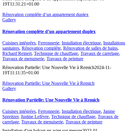
19T11:31:21+01:00
Rénovation complète d’un appartement duplex
Gallery
Rénovation complète d’un appartement duplex
Cuisines intégrées
,
Ferronnerie
,
Installation électrique
,
Installations
sanitaires
,
Rénovation complète
,
Rénovation de salles de bains
,
Richard Reinert
,
Technique de chauffage
,
Travaux de carrelage
,
Travaux de menuiserie
,
Travaux de peinture
Rénovation Partielle: Une Nouvelle Vie à Remich
2024-11-
19T11:11:35+01:00
Rénovation Partielle: Une Nouvelle Vie à Remich
Gallery
Rénovation Partielle: Une Nouvelle Vie à Remich
Cuisines intégrées
,
Ferronnerie
,
Installation électrique
,
Janine
Spreitzer
,
Justine Lefèvre
,
Technique de chauffage
,
Travaux de
carrelage
,
Travaux de menuiserie
,
Travaux de peinture
Installation d’un balcon en acier sur mesure
2023-01-