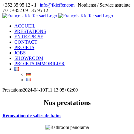
Skip
+352 35 95 12 - 1 |
info@fkieffer.com
| Notdienst / Service astreinte
to
7/7 : +352 691 35 95 12
content
ACCUEIL
PRESTATIONS
ENTREPRISE
CONTACT
PROJETS
JOBS
SHOWROOM
PROJETS IMMOBILIER
Prestations
2024-04-10T11:13:05+02:00
Nos prestations
Rénovation de salles de bains