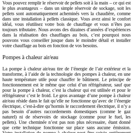
Vous pouvez remplir le réservoir de pellets soit à la main – ce qui est
le plus avantageux – dans un simple réservoir de sockage, soit les
pellets sont automatiquement acheminés vers la chaudière, comme
dans une installation à pellets classique. Vous avez ainsi le confort
idéal, vous réutilisez votre bois de chauffage et vous n’êtes pas
toujours tributaire. Nous avons des dizaines d’années d’expériences
dans la réalisation des chauffages au bois, c’est pourquoi nous
pouvons vous conseiller jusque dans le moindre détail et installer
votre chauffage au bois en fonction de vos besoins.
Pompes à chaleur air/eau
La pompe à chaleur air/eau tire de l’énergie de l’air extérieur et la
transforme, à l’aide de la technologie des pompes à chaleur, en une
haute température utile pour chauffer le bâtiment. Le principe de
fonctionnement est le même que celui d’un réfrigérateur, sauf que
pour la pompe à chaleur, c’est la chaleur qui est utilisée et pour le
réfrigérateur c’est le froid. Le gros avantage d’une pompe à chaleur
air/eau réside dans le fait qu’elle ne fonctionne qu’avec de l’énergie
électrique, c’est-à-dire qu’hormis le raccordement électrique, il n’y a
pas besoin d’autres raccordements domestiques (comme le gaz
naturel) ni de réservoirs de stockage (comme pour le fuel, les
pellets). Une cheminée n’est pas non plus nécessaire, étant donné
que cette technique fonctionne sur place sans aucune émission.
Votre installation de pompe à chaleur peut être suivie entièrement