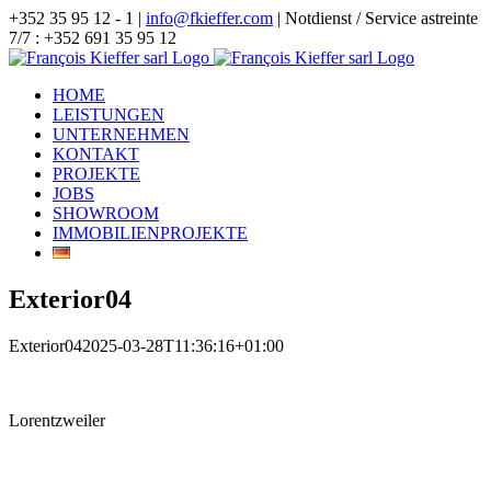
Zum
+352 35 95 12 - 1 |
info@fkieffer.com
| Notdienst / Service astreinte
Inhalt
7/7 : +352 691 35 95 12
springen
HOME
LEISTUNGEN
UNTERNEHMEN
KONTAKT
PROJEKTE
JOBS
SHOWROOM
IMMOBILIENPROJEKTE
Exterior04
Exterior04
2025-03-28T11:36:16+01:00
Lorentzweiler