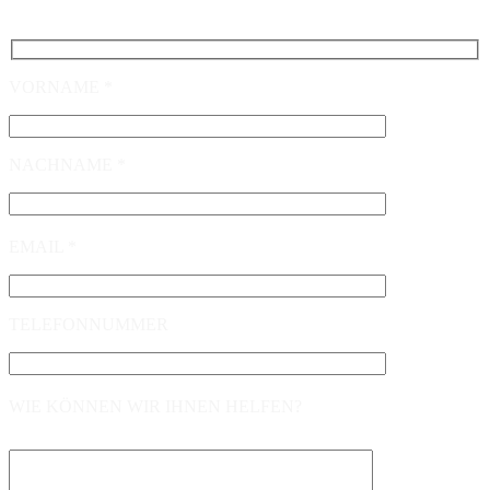
helfen Ihnen gerne.
VORNAME *
NACHNAME *
EMAIL *
TELEFONNUMMER
WIE KÖNNEN WIR IHNEN HELFEN?