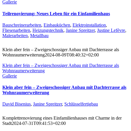
Gallerie
Teilrenovierung: Neues Leben für ein Einfamilienhaus
Bauschreinerarbeiten
,
Einbauküchen
,
Elektroinstallation
,
Fliesenarbeiten
,
Heizungstechnik
,
Janine Spreitzer
,
Justine Lefèvre
,
Malerarbeiten
,
Metallbau
Klein aber fein – Zweigeschossiger Anbau mit Dachterrasse als
Wohnraumerweiterung
2024-08-09T08:40:32+02:00
Klein aber fein – Zweigeschossiger Anbau mit Dachterrasse als
Wohnraumerweiterung
Gallerie
Klein aber fein – Zweigeschossiger Anbau mit Dachterrasse als
Wohnraumerweiterung
David Bisenius
,
Janine Spreitzer
,
Schlüsselfertigbau
Komplettrenovierung eines Einfamilienhauses mit Charme in der
Stadt
2024-07-31T09:41:53+02:00