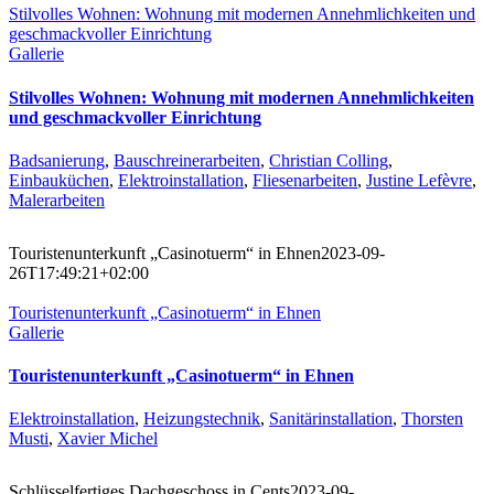
Stilvolles Wohnen: Wohnung mit modernen Annehmlichkeiten und
geschmackvoller Einrichtung
Gallerie
Stilvolles Wohnen: Wohnung mit modernen Annehmlichkeiten
und geschmackvoller Einrichtung
Badsanierung
,
Bauschreinerarbeiten
,
Christian Colling
,
Einbauküchen
,
Elektroinstallation
,
Fliesenarbeiten
,
Justine Lefèvre
,
Malerarbeiten
Touristenunterkunft „Casinotuerm“ in Ehnen
2023-09-
26T17:49:21+02:00
Touristenunterkunft „Casinotuerm“ in Ehnen
Gallerie
Touristenunterkunft „Casinotuerm“ in Ehnen
Elektroinstallation
,
Heizungstechnik
,
Sanitärinstallation
,
Thorsten
Musti
,
Xavier Michel
Schlüsselfertiges Dachgeschoss in Cents
2023-09-