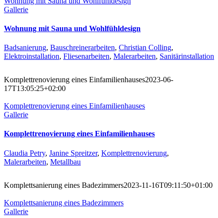
Wohnung mit Sauna und Wohlfühldesign
Gallerie
Wohnung mit Sauna und Wohlfühldesign
Badsanierung
,
Bauschreinerarbeiten
,
Christian Colling
,
Elektroinstallation
,
Fliesenarbeiten
,
Malerarbeiten
,
Sanitärinstallation
Komplettrenovierung eines Einfamilienhauses
2023-06-
17T13:05:25+02:00
Komplettrenovierung eines Einfamilienhauses
Gallerie
Komplettrenovierung eines Einfamilienhauses
Claudia Petry
,
Janine Spreitzer
,
Komplettrenovierung
,
Malerarbeiten
,
Metallbau
Komplettsanierung eines Badezimmers
2023-11-16T09:11:50+01:00
Komplettsanierung eines Badezimmers
Gallerie