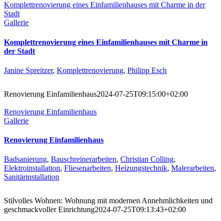
Komplettrenovierung eines Einfamilienhauses mit Charme in der
Stadt
Gallerie
Komplettrenovierung eines Einfamilienhauses mit Charme in
der Stadt
Janine Spreitzer
,
Komplettrenovierung
,
Philipp Esch
Renovierung Einfamilienhaus
2024-07-25T09:15:00+02:00
Renovierung Einfamilienhaus
Gallerie
Renovierung Einfamilienhaus
Badsanierung
,
Bauschreinerarbeiten
,
Christian Colling
,
Elektroinstallation
,
Fliesenarbeiten
,
Heizungstechnik
,
Malerarbeiten
,
Sanitärinstallation
Stilvolles Wohnen: Wohnung mit modernen Annehmlichkeiten und
geschmackvoller Einrichtung
2024-07-25T09:13:43+02:00