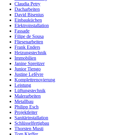
Claudia Petry
Dacharbeiten
David Bisenius
Einbauküchen
Elektroinstallation
Fassade
Filipe de Sousa
Fliesenarbeiten
Frank Enders
Heizungstechnik
Immobilien
Janine Spreitzer
Junior Tiengo
Justine Lefèvre
Komplettrenovierung
Leistung
Lüftungstechnik
Malerarbeiten
Metallbau
Philipp Esch
Projektleiter
Sanitärinstallation
Schlüsselfertigbau
Thorsten Musti
Tom Kieffer