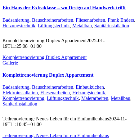
Ein Haus der Extraklasse – wo Design auf Handwerk trifft
Badsanierung
,
Bauschreinerarbeiten
,
Fliesenarbeiten
,
Frank Enders
,
Heizungstechnik
,
Lüftungstechnik
,
Metallbau
,
Sanitärinstallation
Komplettrenovierung Duplex Appartement
2025-01-
19T11:25:08+01:00
Komplettrenovierung Duplex Appartement
Gallerie
Komplettrenovierung Duplex Appartement
Badsanierung
,
Bauschreinerarbeiten
,
Einbauküchen
,
Elektroinstallation
,
Fliesenarbeiten
,
Heizungstechnik
,
Komplettrenovierung
,
Lüftungstechnik
,
Malerarbeiten
,
Metallbau
,
Sanitärinstallation
Teilrenovierung: Neues Leben für ein Einfamilienhaus
2024-11-
19T11:10:45+01:00
Teilrenovierung: Neues Leben für ein Einfamilienhaus