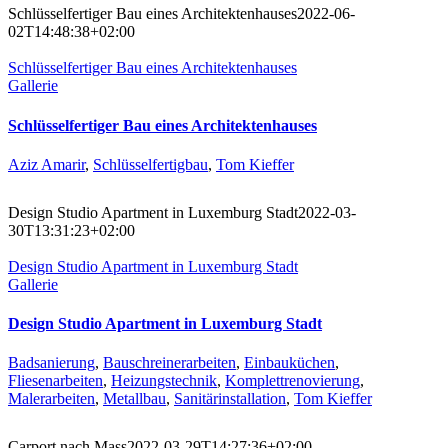
Schlüsselfertiger Bau eines Architektenhauses
2022-06-
02T14:48:38+02:00
Schlüsselfertiger Bau eines Architektenhauses
Gallerie
Schlüsselfertiger Bau eines Architektenhauses
Aziz Amarir
,
Schlüsselfertigbau
,
Tom Kieffer
Design Studio Apartment in Luxemburg Stadt
2022-03-
30T13:31:23+02:00
Design Studio Apartment in Luxemburg Stadt
Gallerie
Design Studio Apartment in Luxemburg Stadt
Badsanierung
,
Bauschreinerarbeiten
,
Einbauküchen
,
Fliesenarbeiten
,
Heizungstechnik
,
Komplettrenovierung
,
Malerarbeiten
,
Metallbau
,
Sanitärinstallation
,
Tom Kieffer
Carport nach Mass
2022-03-29T14:27:36+02:00