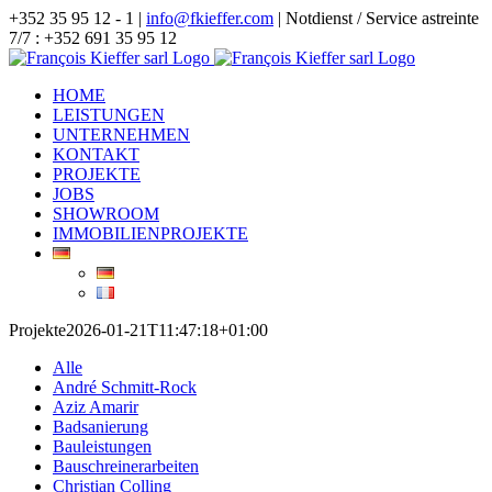
Zum
+352 35 95 12 - 1 |
info@fkieffer.com
| Notdienst / Service astreinte
Inhalt
7/7 : +352 691 35 95 12
springen
HOME
LEISTUNGEN
UNTERNEHMEN
KONTAKT
PROJEKTE
JOBS
SHOWROOM
IMMOBILIENPROJEKTE
Projekte
2026-01-21T11:47:18+01:00
Alle
André Schmitt-Rock
Aziz Amarir
Badsanierung
Bauleistungen
Bauschreinerarbeiten
Christian Colling