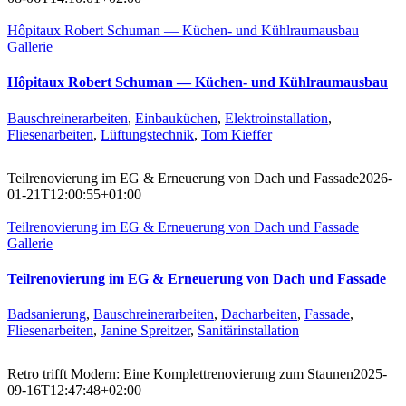
Hôpitaux Robert Schuman — Küchen- und Kühlraumausbau
Gallerie
Hôpitaux Robert Schuman — Küchen- und Kühlraumausbau
Bauschreinerarbeiten
,
Einbauküchen
,
Elektroinstallation
,
Fliesenarbeiten
,
Lüftungstechnik
,
Tom Kieffer
Teilrenovierung im EG & Erneuerung von Dach und Fassade
2026-
01-21T12:00:55+01:00
Teilrenovierung im EG & Erneuerung von Dach und Fassade
Gallerie
Teilrenovierung im EG & Erneuerung von Dach und Fassade
Badsanierung
,
Bauschreinerarbeiten
,
Dacharbeiten
,
Fassade
,
Fliesenarbeiten
,
Janine Spreitzer
,
Sanitärinstallation
Retro trifft Modern: Eine Komplettrenovierung zum Staunen
2025-
09-16T12:47:48+02:00