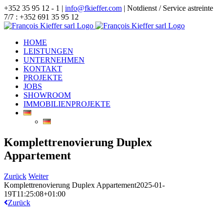
Zum
+352 35 95 12 - 1 |
info@fkieffer.com
| Notdienst / Service astreinte
Inhalt
7/7 : +352 691 35 95 12
springen
HOME
LEISTUNGEN
UNTERNEHMEN
KONTAKT
PROJEKTE
JOBS
SHOWROOM
IMMOBILIENPROJEKTE
Komplettrenovierung Duplex
Appartement
Zurück
Weiter
Komplettrenovierung Duplex Appartement
2025-01-
19T11:25:08+01:00
Zurück