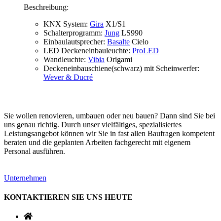
Beschreibung:
KNX System:
Gira
X1/S1
Schalterprogramm:
Jung
LS990
Einbaulautsprecher:
Basalte
Cielo
LED Deckeneinbauleuchte:
ProLED
Wandleuchte:
Vibia
Origami
Deckeneinbauschiene(schwarz) mit Scheinwerfer:
Wever & Ducré
Sie wollen renovieren, umbauen oder neu bauen? Dann sind Sie bei
uns genau richtig. Durch unser vielfältiges, spezialisiertes
Leistungsangebot können wir Sie in fast allen Baufragen kompetent
beraten und die geplanten Arbeiten fachgerecht mit eigenem
Personal ausführen.
Unternehmen
KONTAKTIEREN SIE UNS HEUTE