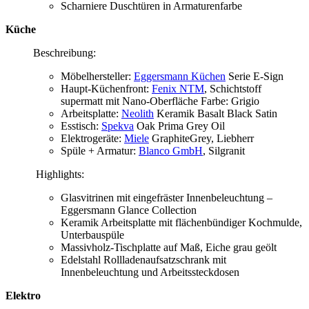
Scharniere Duschtüren in Armaturenfarbe
Küche
Beschreibung:
Möbelhersteller:
Eggersmann Küchen
Serie E-Sign
Haupt-Küchenfront:
Fenix NTM
, Schichtstoff
supermatt mit Nano-Oberfläche Farbe: Grigio
Arbeitsplatte:
Neolith
Keramik Basalt Black Satin
Esstisch:
Spekva
Oak Prima Grey Oil
Elektrogeräte:
Miele
GraphiteGrey,
Liebherr
Spüle + Armatur:
Blanco GmbH
, Silgranit
Highlights:
Glasvitrinen mit eingefräster Innenbeleuchtung –
Eggersmann Glance Collection
Keramik Arbeitsplatte mit flächenbündiger Kochmulde,
Unterbauspüle
Massivholz-Tischplatte auf Maß, Eiche grau geölt
Edelstahl Rollladenaufsatzschrank mit
Innenbeleuchtung und Arbeitssteckdosen
Elektro