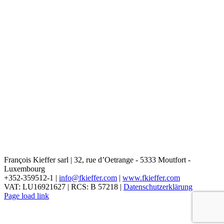
François Kieffer sarl | 32, rue d’Oetrange - 5333 Moutfort -
Luxembourg
+352-359512-1 |
info@fkieffer.com
|
www.fkieffer.com
VAT: LU16921627 | RCS: B 57218 |
Datenschutzerklärung
Page load link
Nach
oben