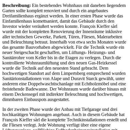
Beschreibung:
Ein bestehendes Wohnhaus mit daneben liegendem
Garten sollte komplett renoviert und durch ein angebautes
Dreifamilienhaus ergänzt werden. In einer ersten Phase wurde das
Einfamilienhaus komettsaniert, damit das Gebäude durch den
Investor wieder veräußert werden konnte. François Kieffer sàrl
wurde mit der kompletten Renovierung der Innenräume inklusive
aller technischen Gewerke, Parkett, Türen, Fliesen, Malerarbeiten
und Beleuchtung betraut. Innerhalb von etwa sechs Monaten wurde
das gesamte Bauvorhaben abgewickelt. Für die Technik wurde ein
neuer Steigeschacht geschaffen, um Lüftungs- Heizungs- und
Sanitärrohre vom Keller bis in die Etagen zu verlegen. Durch die
kontrollierte Wohnraumlüftung und den neuen Gas-Heizkessel
wurde die Technik auf den neuesten Stand gebracht. Dem
hochwertigen Standort auf dem Limpertsberg entsprechend wurden
Sanitärionstallationen von Alape und Duravit Starck gewählt, unter
anderem eine Doppelwaschtischanlage mit Echtholzmöbel und eine
freistehende Badewanne. Der Wohnraum wurde darüber hinaus mit
einem Deckensegel mit indirekter Beleuchtung und hochwertigen,
dimmbaren Einbauspots ausgestattet.
In der zweiten Phase wurde der Anbau mit Tiefgarage und drei
hochkarätigen Wohnungen angebaut. Auch in diesem Gebäude hat
François Kieffer sàrl die komplette Technikinstallationen erstellt und
die Fliesen verlegt. Jede Wohnung verfügt über eine eigene