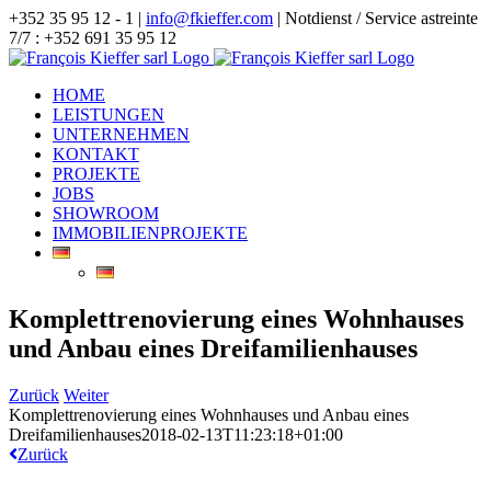
Zum
+352 35 95 12 - 1 |
info@fkieffer.com
| Notdienst / Service astreinte
Inhalt
7/7 : +352 691 35 95 12
springen
HOME
LEISTUNGEN
UNTERNEHMEN
KONTAKT
PROJEKTE
JOBS
SHOWROOM
IMMOBILIENPROJEKTE
Komplettrenovierung eines Wohnhauses
und Anbau eines Dreifamilienhauses
Zurück
Weiter
Komplettrenovierung eines Wohnhauses und Anbau eines
Dreifamilienhauses
2018-02-13T11:23:18+01:00
Zurück