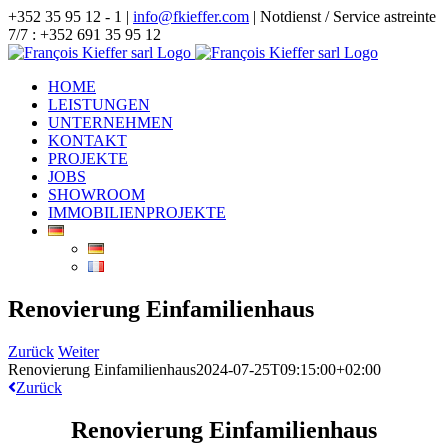
Zum
+352 35 95 12 - 1 |
info@fkieffer.com
| Notdienst / Service astreinte
Inhalt
7/7 : +352 691 35 95 12
springen
HOME
LEISTUNGEN
UNTERNEHMEN
KONTAKT
PROJEKTE
JOBS
SHOWROOM
IMMOBILIENPROJEKTE
Renovierung Einfamilienhaus
Zurück
Weiter
Renovierung Einfamilienhaus
2024-07-25T09:15:00+02:00
Zurück
Renovierung Einfamilienhaus