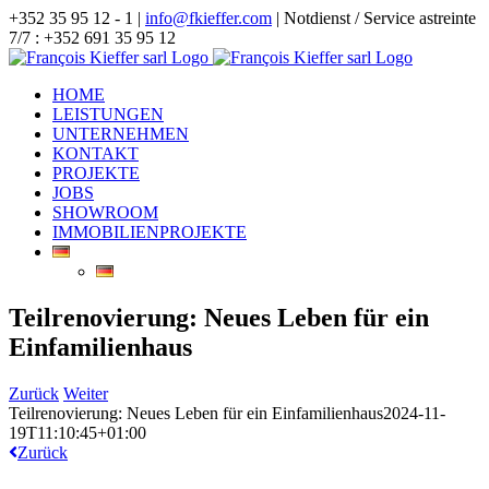
Zum
+352 35 95 12 - 1 |
info@fkieffer.com
| Notdienst / Service astreinte
Inhalt
7/7 : +352 691 35 95 12
springen
HOME
LEISTUNGEN
UNTERNEHMEN
KONTAKT
PROJEKTE
JOBS
SHOWROOM
IMMOBILIENPROJEKTE
Teilrenovierung: Neues Leben für ein
Einfamilienhaus
Zurück
Weiter
Teilrenovierung: Neues Leben für ein Einfamilienhaus
2024-11-
19T11:10:45+01:00
Zurück