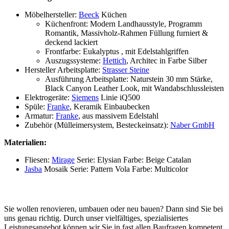
Möbelhersteller:
Beeck
Küchen
Küchenfront: Modern Landhausstyle, Programm
Romantik, Massivholz-Rahmen Füllung furniert &
deckend lackiert
Frontfarbe: Eukalyptus , mit Edelstahlgriffen
Auszugssysteme:
Hettich
, Architec in Farbe Silber
Hersteller Arbeitsplatte:
Strasser Steine
Ausführung Arbeitsplatte: Naturstein 30 mm Stärke,
Black Canyon Leather Look, mit Wandabschlussleisten
Elektrogeräte:
Siemens
Linie iQ500
Spüle:
Franke
, Keramik Einbaubecken
Armatur:
Franke
, aus massivem Edelstahl
Zubehör (Mülleimersystem, Besteckeinsatz):
Naber GmbH
Materialien:
Fliesen:
Mirage
Serie: Elysian Farbe: Beige Catalan
Jasba
Mosaik Serie: Pattern Vola Farbe: Multicolor
Sie wollen renovieren, umbauen oder neu bauen? Dann sind Sie bei
uns genau richtig. Durch unser vielfältiges, spezialisiertes
Leistungsangebot können wir Sie in fast allen Baufragen kompetent