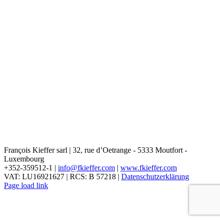
François Kieffer sarl | 32, rue d’Oetrange - 5333 Moutfort -
Luxembourg
+352-359512-1 |
info@fkieffer.com
|
www.fkieffer.com
VAT: LU16921627 | RCS: B 57218 |
Datenschutzerklärung
Page load link
Nach
oben