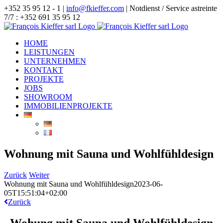
Zum
+352 35 95 12 - 1 |
info@fkieffer.com
| Notdienst / Service astreinte
Inhalt
7/7 : +352 691 35 95 12
springen
HOME
LEISTUNGEN
UNTERNEHMEN
KONTAKT
PROJEKTE
JOBS
SHOWROOM
IMMOBILIENPROJEKTE
Wohnung mit Sauna und Wohlfühldesign
Zurück
Weiter
Wohnung mit Sauna und Wohlfühldesign
2023-06-
05T15:51:04+02:00
Zurück
Wohung mit Sauna und Wohlfühldesign