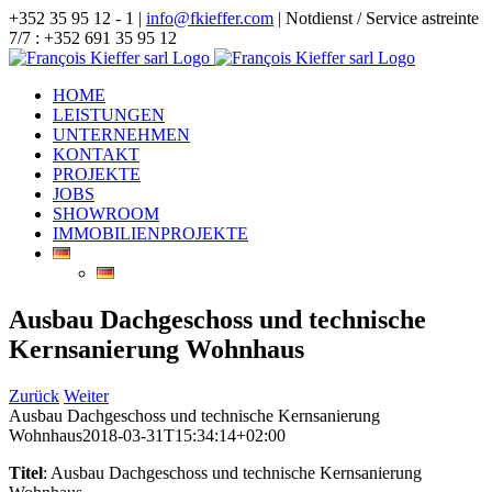
Zum
+352 35 95 12 - 1 |
info@fkieffer.com
| Notdienst / Service astreinte
Inhalt
7/7 : +352 691 35 95 12
springen
HOME
LEISTUNGEN
UNTERNEHMEN
KONTAKT
PROJEKTE
JOBS
SHOWROOM
IMMOBILIENPROJEKTE
Ausbau Dachgeschoss und technische
Kernsanierung Wohnhaus
Zurück
Weiter
Ausbau Dachgeschoss und technische Kernsanierung
Wohnhaus
2018-03-31T15:34:14+02:00
Titel
: Ausbau Dachgeschoss und technische Kernsanierung