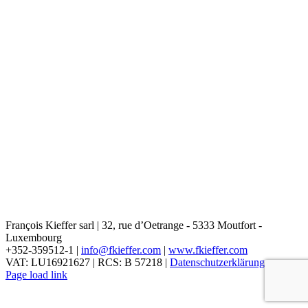
François Kieffer sarl | 32, rue d’Oetrange - 5333 Moutfort -
Luxembourg
+352-359512-1 |
info@fkieffer.com
|
www.fkieffer.com
VAT: LU16921627 | RCS: B 57218 |
Datenschutzerklärung
Page load link
Go
to