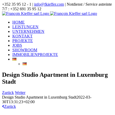
Zum
+352 35 95 12 - 1 |
info@fkieffer.com
| Notdienst / Service astreinte
Inhalt
7/7 : +352 691 35 95 12
springen
HOME
LEISTUNGEN
UNTERNEHMEN
KONTAKT
PROJEKTE
JOBS
SHOWROOM
IMMOBILIENPROJEKTE
Design Studio Apartment in Luxemburg
Stadt
Zurück
Weiter
Design Studio Apartment in Luxemburg Stadt
2022-03-
30T13:31:23+02:00
Zurück