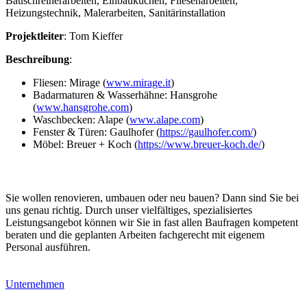
Bauschreinerarbeiten, Einbauküchen, Fliesenarbeiten,
Heizungstechnik, Malerarbeiten, Sanitärinstallation
Projektleiter
: Tom Kieffer
Beschreibung
:
Fliesen: Mirage (
www.mirage.it
)
Badarmaturen & Wasserhähne: Hansgrohe
(
www.hansgrohe.com
)
Waschbecken: Alape (
www.alape.com
)
Fenster & Türen: Gaulhofer (
https://gaulhofer.com/
)
Möbel: Breuer + Koch (
https://www.breuer-koch.de/
)
Sie wollen renovieren, umbauen oder neu bauen? Dann sind Sie bei
uns genau richtig. Durch unser vielfältiges, spezialisiertes
Leistungsangebot können wir Sie in fast allen Baufragen kompetent
beraten und die geplanten Arbeiten fachgerecht mit eigenem
Personal ausführen.
Unternehmen