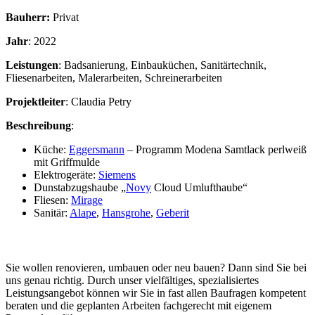
Bauherr:
Privat
Jahr
: 2022
Leistungen
: Badsanierung, Einbauküchen, Sanitärtechnik,
Fliesenarbeiten, Malerarbeiten, Schreinerarbeiten
Projektleiter
: Claudia Petry
Beschreibung
:
Küche:
Eggersmann
– Programm Modena Samtlack perlweiß
mit Griffmulde
Elektrogeräte:
Siemens
Dunstabzugshaube „
Novy
Cloud Umlufthaube“
Fliesen:
Mirage
Sanitär:
Alape
,
Hansgrohe
,
Geberit
Sie wollen renovieren, umbauen oder neu bauen? Dann sind Sie bei
uns genau richtig. Durch unser vielfältiges, spezialisiertes
Leistungsangebot können wir Sie in fast allen Baufragen kompetent
beraten und die geplanten Arbeiten fachgerecht mit eigenem