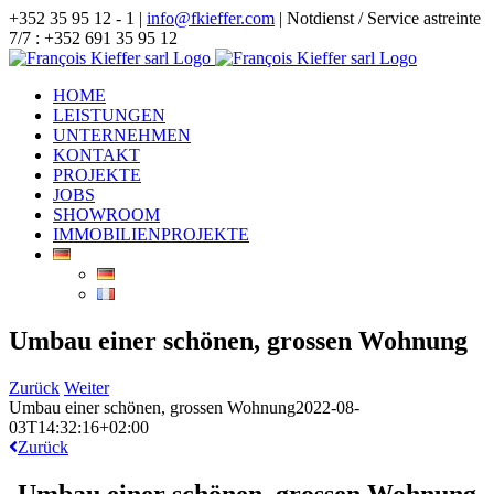
Zum
+352 35 95 12 - 1 |
info@fkieffer.com
| Notdienst / Service astreinte
Inhalt
7/7 : +352 691 35 95 12
springen
HOME
LEISTUNGEN
UNTERNEHMEN
KONTAKT
PROJEKTE
JOBS
SHOWROOM
IMMOBILIENPROJEKTE
Umbau einer schönen, grossen Wohnung
Zurück
Weiter
Umbau einer schönen, grossen Wohnung
2022-08-
03T14:32:16+02:00
Zurück
Umbau einer schönen, grossen Wohnung