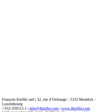
François Kieffer sarl | 32, rue d’Oetrange - 5333 Moutfort -
Luxembourg
+352-359512-1 |
info@fkieffer.com
|
www.fkieffer.com