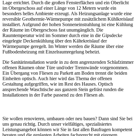
Lage errichtet. Durch die großen Fensterflächen und ein Oberlicht
im Obergeschoss auf einer Länge von 12 Metern wurde ein
besonders helles Ambiente erzeugt. Als Heizungsanlage wurde eine
reversible Geothermie-Wärmepumpe mit zusätzlichem Kühlkreislauf
installiert. Aufgrund der hohen Sonneneinstrahlung ist eine Kühlung
der Räume im Obergeschoss fast unumgänglich. Die
Raumtemperatur wird im Sommer durch eine in die Gipsdecke
eingelegte Deckenkühlung über den Kältekreislauf der
Wärmepumpe geregelt. Im Winter werden die Räume über eine
Fußbodenheizung mit Einzelraumregelung beheizt.
Die Sanitärinstallation wurde in zu dem angrenzenden Schlafzimmer
offenen Räumen ohne Türe und/oder Trennwände vorgenommen.
Ein Übergang von Fliesen zu Parkett am Boden trennt die beiden
Einheiten optisch. Auch hier wird das Thema der offenen
Gestaltung aufgegriffen, wie im Rest des Hauses. Optisch
ansprechende Waschtische aus ganzem Stein gefräst runden die
Installationen in der Farbe passend zu den Fliesen ab.
Sie wollen renovieren, umbauen oder neu bauen? Dann sind Sie bei
uns genau richtig. Durch unser vielfältiges, spezialisiertes
Leistungsangebot können wir Sie in fast allen Baufragen kompetent
beraten und die geplanten Arbeiten fachgerecht mit eigenem