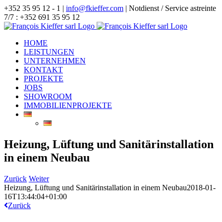
Zum
+352 35 95 12 - 1 |
info@fkieffer.com
| Notdienst / Service astreinte
Inhalt
7/7 : +352 691 35 95 12
springen
HOME
LEISTUNGEN
UNTERNEHMEN
KONTAKT
PROJEKTE
JOBS
SHOWROOM
IMMOBILIENPROJEKTE
Heizung, Lüftung und Sanitärinstallation
in einem Neubau
Zurück
Weiter
Heizung, Lüftung und Sanitärinstallation in einem Neubau
2018-01-
16T13:44:04+01:00
Zurück