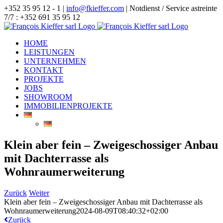
Zum
+352 35 95 12 - 1 |
info@fkieffer.com
| Notdienst / Service astreinte
Inhalt
7/7 : +352 691 35 95 12
springen
HOME
LEISTUNGEN
UNTERNEHMEN
KONTAKT
PROJEKTE
JOBS
SHOWROOM
IMMOBILIENPROJEKTE
Klein aber fein – Zweigeschossiger Anbau
mit Dachterrasse als
Wohnraumerweiterung
Zurück
Weiter
Klein aber fein – Zweigeschossiger Anbau mit Dachterrasse als
Wohnraumerweiterung
2024-08-09T08:40:32+02:00
Zurück