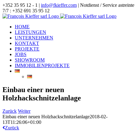
Zum
+352 35 95 12 - 1 |
info@fkieffer.com
| Notdienst / Service astreinte
Inhalt
7/7 : +352 691 35 95 12
springen
HOME
LEISTUNGEN
UNTERNEHMEN
KONTAKT
PROJEKTE
JOBS
SHOWROOM
IMMOBILIENPROJEKTE
Einbau einer neuen
Holzhackschnitzelanlage
Zurück
Weiter
Einbau einer neuen Holzhackschnitzelanlage
2018-02-
13T11:26:06+01:00
Zurück