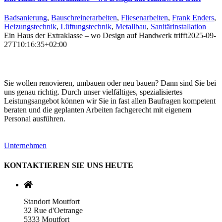
Badsanierung
,
Bauschreinerarbeiten
,
Fliesenarbeiten
,
Frank Enders
,
Heizungstechnik
,
Lüftungstechnik
,
Metallbau
,
Sanitärinstallation
Ein Haus der Extraklasse – wo Design auf Handwerk trifft
2025-09-
27T10:16:35+02:00
Sie wollen renovieren, umbauen oder neu bauen? Dann sind Sie bei
uns genau richtig. Durch unser vielfältiges, spezialisiertes
Leistungsangebot können wir Sie in fast allen Baufragen kompetent
beraten und die geplanten Arbeiten fachgerecht mit eigenem
Personal ausführen.
Unternehmen
KONTAKTIEREN SIE UNS HEUTE
Standort Moutfort
32 Rue d'Oetrange
5333 Moutfort