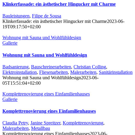
Klinkerfassade: ein ästhetischer Hingucker mit Charme
Bauleistungen
,
Filipe de Sousa
Klinkerfassade: ein ästhetischer Hingucker mit Charme
2023-06-
19T09:17:50+02:00
Wohnung mit Sauna und Wohlfühldesign
Gallerie
Wohnung mit Sauna und Wohlfühldesign
Badsanierung
,
Bauschreinerarbeiten
,
Christian Colling
,
Elektroinstallation
,
Fliesenarbeiten
,
Malerarbeiten
,
Sanitärinstallation
Wohnung mit Sauna und Wohlfühldesign
2023-06-
05T15:51:04+02:00
Komplettrenovierung eines Einfamilienhauses
Gallerie
Komplettrenovierung eines Einfamilienhauses
Claudia Petry
,
Janine Spreitzer
,
Komplettrenovierung
,
Malerarbeiten
,
Metallbau
Komplettrenovierung eines Einfamilienhauses
2023-06-