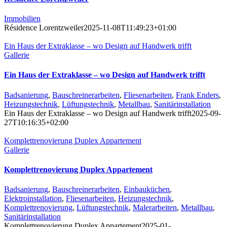
Immobilien
Résidence Lorentzweiler
2025-11-08T11:49:23+01:00
Ein Haus der Extraklasse – wo Design auf Handwerk trifft
Gallerie
Ein Haus der Extraklasse – wo Design auf Handwerk trifft
Badsanierung
,
Bauschreinerarbeiten
,
Fliesenarbeiten
,
Frank Enders
,
Heizungstechnik
,
Lüftungstechnik
,
Metallbau
,
Sanitärinstallation
Ein Haus der Extraklasse – wo Design auf Handwerk trifft
2025-09-
27T10:16:35+02:00
Komplettrenovierung Duplex Appartement
Gallerie
Komplettrenovierung Duplex Appartement
Badsanierung
,
Bauschreinerarbeiten
,
Einbauküchen
,
Elektroinstallation
,
Fliesenarbeiten
,
Heizungstechnik
,
Komplettrenovierung
,
Lüftungstechnik
,
Malerarbeiten
,
Metallbau
,
Sanitärinstallation
Komplettrenovierung Duplex Appartement
2025-01-