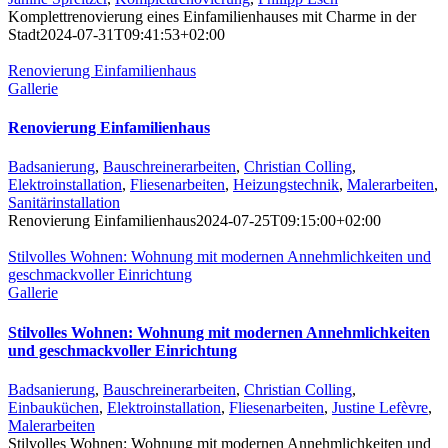
Komplettrenovierung eines Einfamilienhauses mit Charme in der
Stadt
2024-07-31T09:41:53+02:00
Renovierung Einfamilienhaus
Gallerie
Renovierung Einfamilienhaus
Badsanierung
,
Bauschreinerarbeiten
,
Christian Colling
,
Elektroinstallation
,
Fliesenarbeiten
,
Heizungstechnik
,
Malerarbeiten
,
Sanitärinstallation
Renovierung Einfamilienhaus
2024-07-25T09:15:00+02:00
Stilvolles Wohnen: Wohnung mit modernen Annehmlichkeiten und
geschmackvoller Einrichtung
Gallerie
Stilvolles Wohnen: Wohnung mit modernen Annehmlichkeiten
und geschmackvoller Einrichtung
Badsanierung
,
Bauschreinerarbeiten
,
Christian Colling
,
Einbauküchen
,
Elektroinstallation
,
Fliesenarbeiten
,
Justine Lefèvre
,
Malerarbeiten
Stilvolles Wohnen: Wohnung mit modernen Annehmlichkeiten und