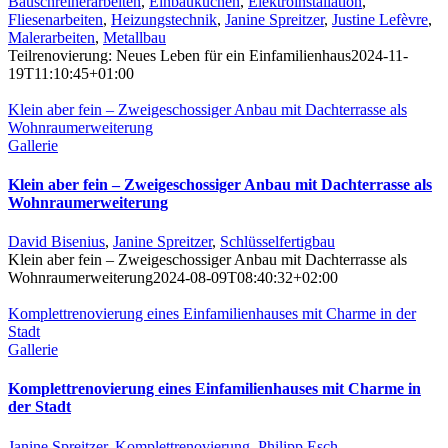
Bauschreinerarbeiten
,
Einbauküchen
,
Elektroinstallation
,
Fliesenarbeiten
,
Heizungstechnik
,
Janine Spreitzer
,
Justine Lefèvre
,
Malerarbeiten
,
Metallbau
Teilrenovierung: Neues Leben für ein Einfamilienhaus
2024-11-
19T11:10:45+01:00
Klein aber fein – Zweigeschossiger Anbau mit Dachterrasse als
Wohnraumerweiterung
Gallerie
Klein aber fein – Zweigeschossiger Anbau mit Dachterrasse als
Wohnraumerweiterung
David Bisenius
,
Janine Spreitzer
,
Schlüsselfertigbau
Klein aber fein – Zweigeschossiger Anbau mit Dachterrasse als
Wohnraumerweiterung
2024-08-09T08:40:32+02:00
Komplettrenovierung eines Einfamilienhauses mit Charme in der
Stadt
Gallerie
Komplettrenovierung eines Einfamilienhauses mit Charme in
der Stadt
Janine Spreitzer
,
Komplettrenovierung
,
Philipp Esch