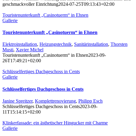
geschmackvoller Einrichtung
2024-07-25T09:13:43+02:00
Touristenunterkunft „Casinotuerm“ in Ehnen
Gallerie
Touristenunterkunft „Casinotuerm“ in Ehnen
Elektroinstallation
,
Heizungstechnik
,
Sanitärinstallation
,
Thorsten
Musti
,
Xavier Michel
Touristenunterkunft „Casinotuerm“ in Ehnen
2023-09-
26T17:49:21+02:00
Schlüsselfertiges Dachgeschoss in Cents
Gallerie
Schlüsselfertiges Dachgeschoss in Cents
Janine Spreitzer
,
Komplettrenovierung
,
Philipp Esch
Schlüsselfertiges Dachgeschoss in Cents
2023-09-
11T15:14:15+02:00
Klinkerfassade: ein ästhetischer Hingucker mit Charme
Gallerie