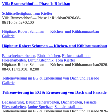
Villa Brameschhof — Phase 1: Rückbau
Schlüsselfertigbau
,
Tom Kieffer
Villa Brameschhof — Phase 1: Rückbau
2026-08-
06T16:58:52+02:00
Hôpitaux Robert Schuman — Küchen- und Kühlraumausbau
Gallerie
Hôpitaux Robert Schuman — Küchen- und Kühlraumausbau
Bauschreinerarbeiten
,
Einbauküchen
,
Elektroinstallation
,
Fliesenarbeiten
,
Lüftungstechnik
,
Tom Kieffer
Hôpitaux Robert Schuman — Küchen- und Kühlraumausbau
2026-
08-06T14:10:01+02:00
Teilrenovierung im EG & Erneuerung von Dach und Fassade
Gallerie
Teilrenovierung im EG & Erneuerung von Dach und Fassade
Badsanierung
,
Bauschreinerarbeiten
,
Dacharbeiten
,
Fassade
,
Fliesenarbeiten
,
Janine Spreitzer
,
Sanitärinstallation
Teilrenovierung im EG & Erneuerung von Dach und Fassade
2026-