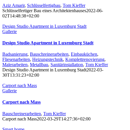
Aziz Amarir
,
Schlüsselfertigbau
,
Tom Kieffer
Schlüsselfertiger Bau eines Architektenhauses
2022-06-
02T14:48:38+02:00
Design Studio Apartment in Luxemburg Stadt
Gallerie
Design Studio Apartment in Luxemburg Stadt
Badsanierung
,
Bauschreinerarbeiten
,
Einbauküchen
,
Fliesenarbeiten
,
Heizungstechnik
,
Komplettrenovierung
,
Malerarbeiten
,
Metallbau
,
Sanitärinstallation
,
Tom Kieffer
Design Studio Apartment in Luxemburg Stadt
2022-03-
30T13:31:23+02:00
Carport nach Mass
Gallerie
Carport nach Mass
Bauschreinerarbeiten
,
Tom Kieffer
Carport nach Mass
2022-03-29T14:27:36+02:00
Smart home