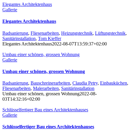
Elegantes Architektenhaus
Gallerie
Elegantes Architektenhaus
Badsanierung
,
Fliesenarbeiten
,
Heizungstechnik
,
Lüftungstechnik
,
Sanitärinstallation
,
Tom Kieffer
Elegantes Architektenhaus
2022-08-07T13:59:37+02:00
Umbau einer schönen, grossen Wohnung
Gallerie
Umbau einer schönen, grossen Wohnung
Badsanierung
,
Bauschreinerarbeiten
,
Claudia Petry
,
Einbauküchen
,
Fliesenarbeiten
,
Malerarbeiten
,
Sanitärinstallation
Umbau einer schönen, grossen Wohnung
2022-08-
03T14:32:16+02:00
Schlüsselfertiger Bau eines Architektenhauses
Gallerie
Schlüsselfertiger Bau eines Architektenhauses