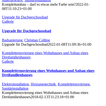
Malerarbeiten
,
Sanitärinstallation
Komplettumbau – darf es etwas mehr Farbe sein?
2022-01-
08T11:10:23+01:00
Upgrade für Dachgeschossbad
Gallerie
Upgrade für Dachgeschossbad
Badsanierung
,
Christian Colling
Upgrade für Dachgeschossbad
2022-01-08T11:09:36+01:00
Komplettrenovierung eines Wohnhauses und Anbau eines
Dreifamilienhauses
Gallerie
Komplettrenovierung eines Wohnhauses und Anbau eines
Dreifamilienhauses
Elektroinstallation
,
Heizungstechnik
,
Komplettrenovierung
,
Sanitärinstallation
Komplettrenovierung eines Wohnhauses und Anbau eines
Dreifamilienhauses
2018-02-13T11:23:18+01:00